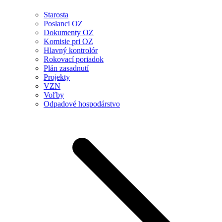
Starosta
Poslanci OZ
Dokumenty OZ
Komisie pri OZ
Hlavný kontrolór
Rokovací poriadok
Plán zasadnutí
Projekty
VZN
Voľby
Odpadové hospodárstvo