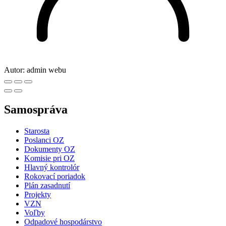
Autor:
admin webu
Samospráva
Starosta
Poslanci OZ
Dokumenty OZ
Komisie pri OZ
Hlavný kontrolór
Rokovací poriadok
Plán zasadnutí
Projekty
VZN
Voľby
Odpadové hospodárstvo