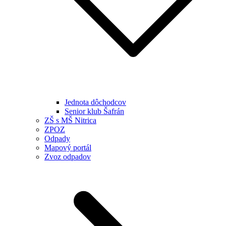
Jednota dôchodcov
Senior klub Šafrán
ZŠ s MŠ Nitrica
ZPOZ
Odpady
Mapový portál
Zvoz odpadov