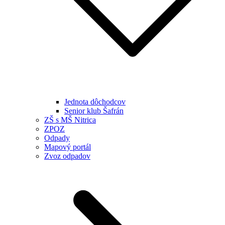
Jednota dôchodcov
Senior klub Šafrán
ZŠ s MŠ Nitrica
ZPOZ
Odpady
Mapový portál
Zvoz odpadov