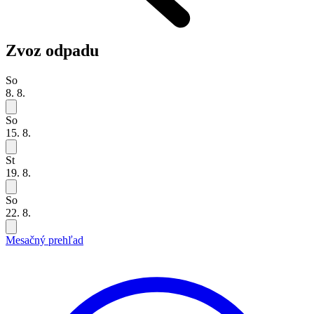
Zvoz odpadu
So
8. 8.
So
15. 8.
St
19. 8.
So
22. 8.
Mesačný prehľad