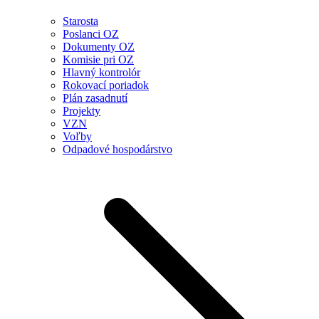
Starosta
Poslanci OZ
Dokumenty OZ
Komisie pri OZ
Hlavný kontrolór
Rokovací poriadok
Plán zasadnutí
Projekty
VZN
Voľby
Odpadové hospodárstvo