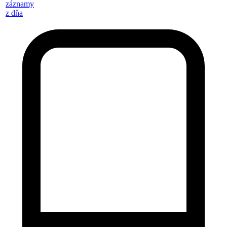
záznamy
z dňa