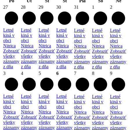
Po
Ut
St
Št
Pia
So
Ne
27
28
29
30
31
1
2
Letné
Letné
Letné
Letné
Letné
Letné
Letné
kiná v
kiná v
kiná v
kiná v
kiná v
kiná v
kiná v
obci
obci
obci
obci
obci
obci
obci
Nitrica
Nitrica
Nitrica
Nitrica
Nitrica
Nitrica
Nitrica
Zobraziť
Zobraziť
Zobraziť
Zobraziť
Zobraziť
Zobraziť
Zobraziť
všetky
všetky
všetky
všetky
všetky
všetky
všetky
záznamy
záznamy
záznamy
záznamy
záznamy
záznamy
záznamy
z dňa
z dňa
z dňa
z dňa
z dňa
z dňa
z dňa
3
4
5
6
7
8
9
Letné
Letné
Letné
Letné
Letné
Letné
Letné
kiná v
kiná v
kiná v
kiná v
kiná v
kiná v
kiná v
obci
obci
obci
obci
obci
obci
obci
Nitrica
Nitrica
Nitrica
Nitrica
Nitrica
Nitrica
Nitrica
Zobraziť
Zobraziť
Zobraziť
Zobraziť
Zobraziť
Zobraziť
Zobraziť
všetky
všetky
všetky
všetky
všetky
všetky
všetky
záznamy
záznamy
záznamy
záznamy
záznamy
záznamy
záznamy