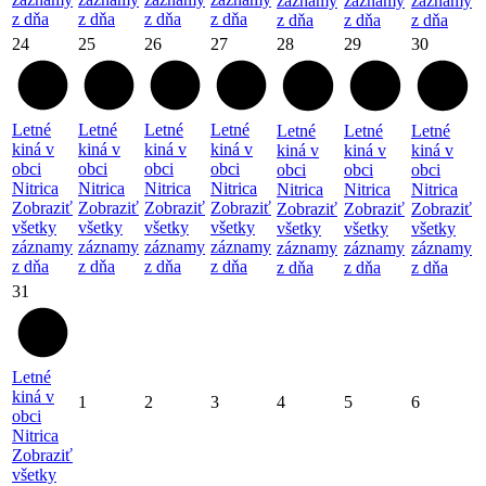
záznamy
záznamy
záznamy
z dňa
z dňa
z dňa
z dňa
z dňa
z dňa
z dňa
24
25
26
27
28
29
30
Letné
Letné
Letné
Letné
Letné
Letné
Letné
kiná v
kiná v
kiná v
kiná v
kiná v
kiná v
kiná v
obci
obci
obci
obci
obci
obci
obci
Nitrica
Nitrica
Nitrica
Nitrica
Nitrica
Nitrica
Nitrica
Zobraziť
Zobraziť
Zobraziť
Zobraziť
Zobraziť
Zobraziť
Zobraziť
všetky
všetky
všetky
všetky
všetky
všetky
všetky
záznamy
záznamy
záznamy
záznamy
záznamy
záznamy
záznamy
z dňa
z dňa
z dňa
z dňa
z dňa
z dňa
z dňa
31
Letné
kiná v
1
2
3
4
5
6
obci
Nitrica
Zobraziť
všetky