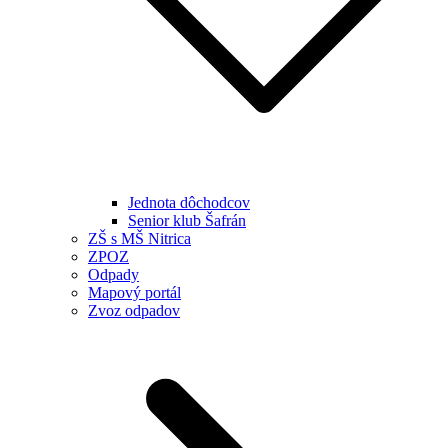
Jednota dôchodcov
Senior klub Šafrán
ZŠ s MŠ Nitrica
ZPOZ
Odpady
Mapový portál
Zvoz odpadov