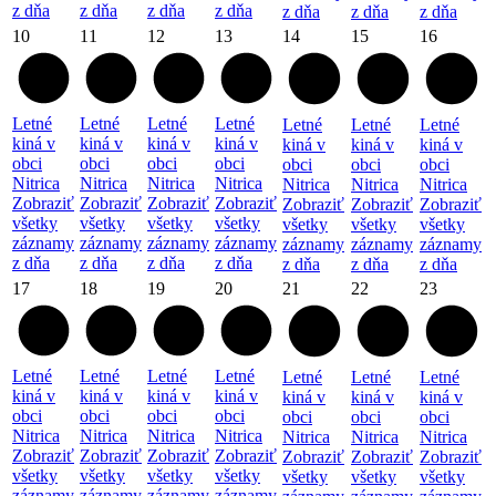
z dňa
z dňa
z dňa
z dňa
z dňa
z dňa
z dňa
10
11
12
13
14
15
16
Letné
Letné
Letné
Letné
Letné
Letné
Letné
kiná v
kiná v
kiná v
kiná v
kiná v
kiná v
kiná v
obci
obci
obci
obci
obci
obci
obci
Nitrica
Nitrica
Nitrica
Nitrica
Nitrica
Nitrica
Nitrica
Zobraziť
Zobraziť
Zobraziť
Zobraziť
Zobraziť
Zobraziť
Zobraziť
všetky
všetky
všetky
všetky
všetky
všetky
všetky
záznamy
záznamy
záznamy
záznamy
záznamy
záznamy
záznamy
z dňa
z dňa
z dňa
z dňa
z dňa
z dňa
z dňa
17
18
19
20
21
22
23
Letné
Letné
Letné
Letné
Letné
Letné
Letné
kiná v
kiná v
kiná v
kiná v
kiná v
kiná v
kiná v
obci
obci
obci
obci
obci
obci
obci
Nitrica
Nitrica
Nitrica
Nitrica
Nitrica
Nitrica
Nitrica
Zobraziť
Zobraziť
Zobraziť
Zobraziť
Zobraziť
Zobraziť
Zobraziť
všetky
všetky
všetky
všetky
všetky
všetky
všetky
záznamy
záznamy
záznamy
záznamy