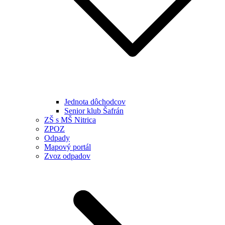
Jednota dôchodcov
Senior klub Šafrán
ZŠ s MŠ Nitrica
ZPOZ
Odpady
Mapový portál
Zvoz odpadov