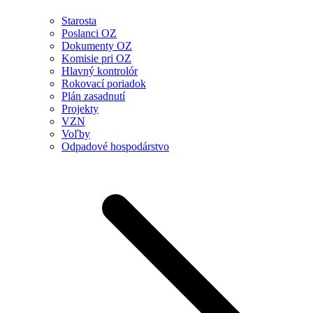
Starosta
Poslanci OZ
Dokumenty OZ
Komisie pri OZ
Hlavný kontrolór
Rokovací poriadok
Plán zasadnutí
Projekty
VZN
Voľby
Odpadové hospodárstvo