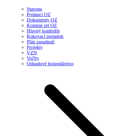
Starosta
Poslanci OZ
Dokumenty OZ
Komisie pri OZ
Hlavný kontrolór
Rokovací poriadok
Plán zasadnutí
Projekty
VZN
Voľby
Odpadové hospodárstvo