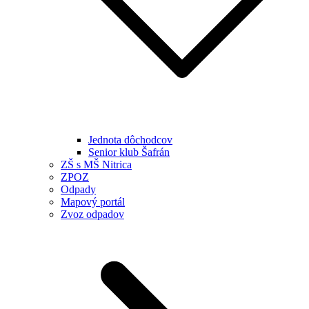
Jednota dôchodcov
Senior klub Šafrán
ZŠ s MŠ Nitrica
ZPOZ
Odpady
Mapový portál
Zvoz odpadov