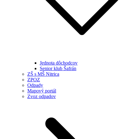
Jednota dôchodcov
Senior klub Šafrán
ZŠ s MŠ Nitrica
ZPOZ
Odpady
Mapový portál
Zvoz odpadov