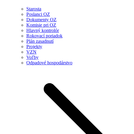
Starosta
Poslanci OZ
Dokumenty OZ
Komisie pri OZ
Hlavný kontrolór
Rokovací poriadok
Plán zasadnutí
Projekty
VZN
Voľby
Odpadové hospodárstvo